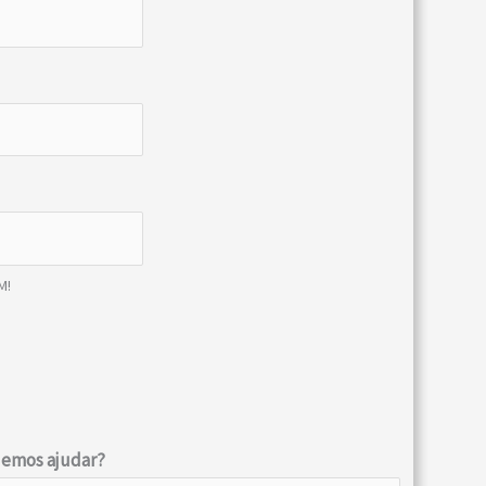
M!
demos ajudar?