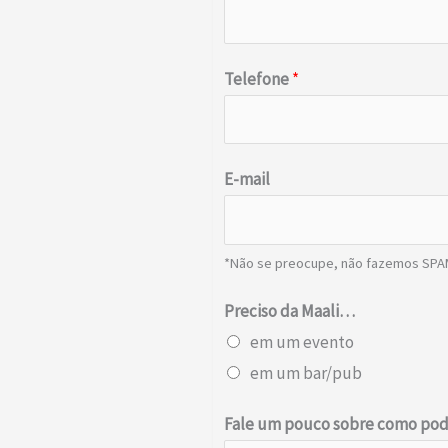
Telefone
*
E-mail
*Não se preocupe, não fazemos SPA
Preciso da Maali…
em um evento
em um bar/pub
Fale um pouco sobre como po