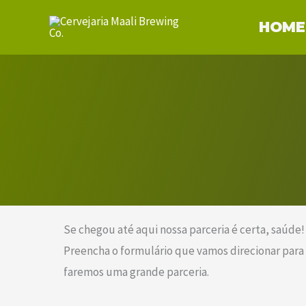
Ir
HOME
para
o
conteúdo
Se chegou até aqui nossa parceria é certa, saúde!
Preencha o formulário que vamos direcionar para
faremos uma grande parceria.