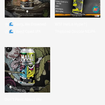
⛈
Sorry, We Drowned
WTF Hell is Hype? |
⛈
| West Coast IPA
Thiolized Double NEIPA
Don’t Panic About the