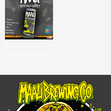
WTF Hell is Hype? |
Thiolized Double NEIPA