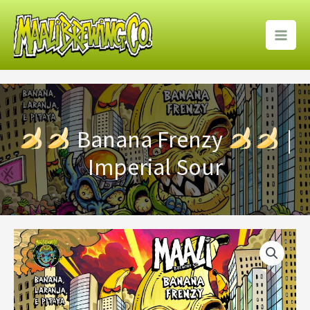
Ir
para
o
conteúdo
Banana Frenzy
|
Imperial Sour