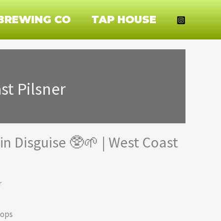
BREWING CO
TAP HOUSE
st Pilsner
in Disguise 🥸🌱 | West Coast
r
Hops