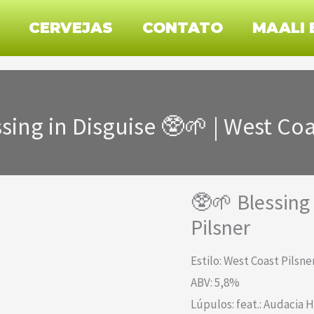
CERVEJAS
CONTATO
MAALI 
sing in Disguise 🥸🌱 | West Coa
🥸🌱 Blessing 
Pilsner
Estilo: West Coast Pilsne
ABV: 5,8%
Lúpulos: feat.: Audacia 