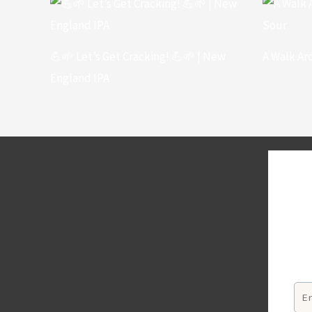
💪🌱 Let’s Get Cracking! 💪🌱 | New
A Walk Ar
England IPA