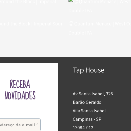
ound the Block | Imperial Sour
🥵 Quantum Menace | West C
Double IPA
Tap House
RECEBA
NOVIDADES
Av. Santa Isabel, 326
Barão Geraldo
Vila Santa Isabel
Campinas - SP
13084-012