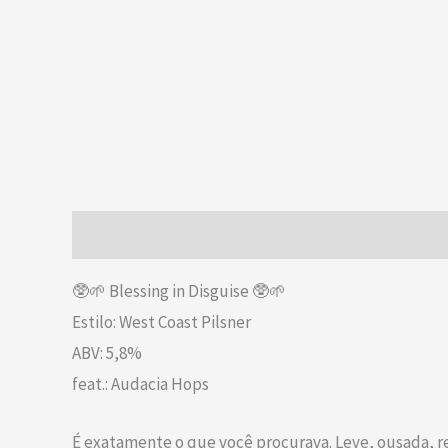
Descrição
Informação adicional
🥸🌱 Blessing in Disguise 🥸🌱
Estilo: West Coast Pilsner
ABV: 5,8%
feat.: Audacia Hops
É exatamente o que você procurava. Leve, ousada, 