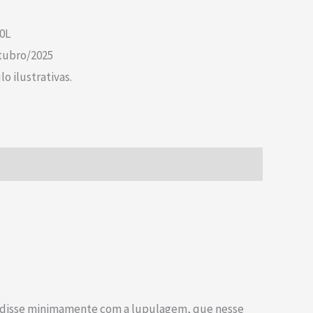
0L
tubro/2025
lo ilustrativas.
olidisse minimamente com a lupulagem, que nesse